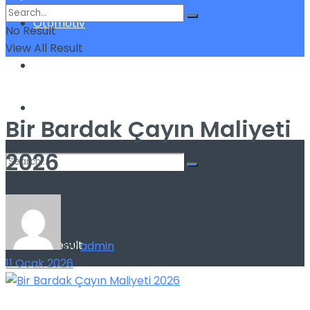
Otomotiv
No Result
View All Result
Sigorta
Yatırım
Bir Bardak Çayın Maliyeti
2026
No Result
View All Result
by
admin
11 Ocak 2026