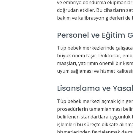
ve embriyo dondurma ekipmanları gi
doğrudan etkiler. Bu cihazların sat
bakım ve kalibrasyon giderleri de b
Personel ve Eğitim G
Tüp bebek merkezlerinde çalışaca
büyük önem taşır. Doktorlar, embr
maaşları, yatırımın önemli bir kısm
uyum sağlaması ve hizmet kalitesini
Lisanslama ve Yasal
Tüp bebek merkezi açmak için gerek
prosedürlerin tamamlanması belirli
belirlenen standartlara uygunluk be
işlemleri bu süreçte dikkate alın
hizmetlerinden faydalanmak da mali