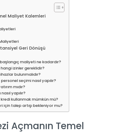
el Maliyet Kalemleri
liyetleri
aliyetleri
tansiyel Geri Dönüşü
başlangıç maliyeti ne kadardır?
angi izinler gereklidir?
ihazlar bulunmalıdır?
ersonel seçimi nasıl yapılır?
yatırım mıdır?
nasıl yapılır?
n kredi kullanmak mümkün mü?
i için talep artışı bekleniyor mu?
ezi Açmanın Temel