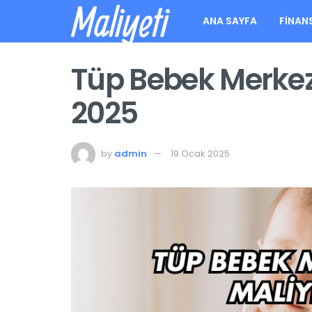
Maliyeti
ANA SAYFA
FINAN
Tüp Bebek Merkez
2025
by
admin
19 Ocak 2025