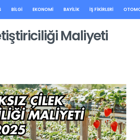
S
BILGI
EKONOMI
BAYILIK
İŞ FIKIRLERI
OTOMO
ştiriciliği Maliyeti