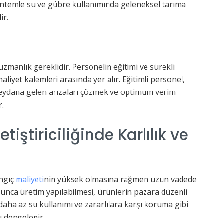
yöntemle su ve gübre kullanımında geleneksel tarıma
ir.
uzmanlık gereklidir. Personelin eğitimi ve sürekli
aliyet kalemleri arasında yer alır. Eğitimli personel,
 meydana gelen arızaları çözmek ve optimum verim
r.
tiştiriciliğinde Karlılık ve
angıç
maliyeti
nin yüksek olmasına rağmen uzun vadede
oyunca üretim yapılabilmesi, ürünlerin pazara düzenli
daha az su kullanımı ve zararlılara karşı koruma gibi
ı dengelenir.