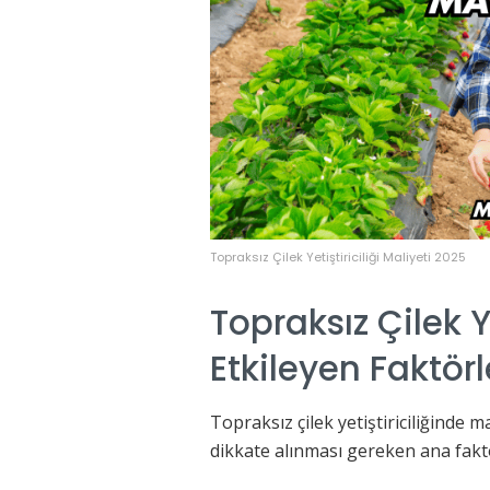
Topraksız Çilek Yetiştiriciliği Maliyeti 2025
Topraksız Çilek Ye
Etkileyen Faktörl
Topraksız çilek yetiştiriciliğinde mal
dikkate alınması gereken ana faktö