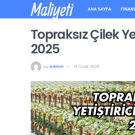
Maliyeti
ANA SAYFA
FINAN
Topraksız Çilek Yeti
2025
by
admin
19 Ocak 2025