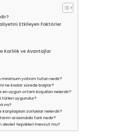
edir?
aliyetini Etkileyen Faktörler
e Karlılık ve Avantajlar
için minimum yatırım tutarı nedir?
imi ne kadar sürede başlar?
nde en uygun ortam koşulları nelerdir?
i türleri uygundur?
rlı mı?
e karşılaşılan zorluklar nelerdir?
 tarım arasındaki fark nedir?
için devlet teşvikleri mevcut mu?