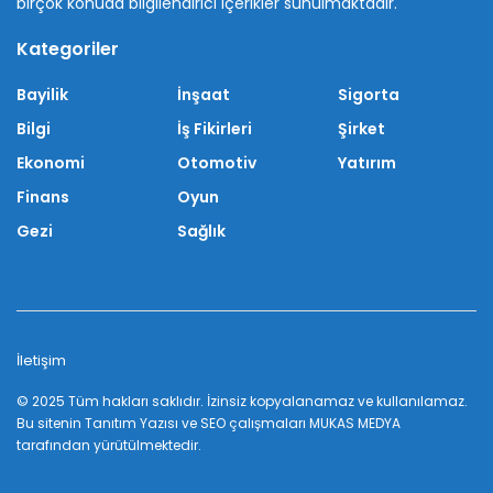
birçok konuda bilgilendirici içerikler sunulmaktadır.
Kategoriler
Bayilik
İnşaat
Sigorta
Bilgi
İş Fikirleri
Şirket
Ekonomi
Otomotiv
Yatırım
Finans
Oyun
Gezi
Sağlık
İletişim
© 2025 Tüm hakları saklıdır. İzinsiz kopyalanamaz ve kullanılamaz.
Bu sitenin
Tanıtım Yazısı
ve SEO çalışmaları
MUKAS MEDYA
tarafından yürütülmektedir.