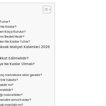
 Tutar?
ı Ne Kadar?
eri Kaça Kurulur?
rin Bedeli Nedir?
erleri Ne Kadar Tutar?
üksek Maliyet Kalemleri 2026
kkat Edilmelidir?
aye Ne Kadar Olmalı?
 kaç metrekare alan gerekir?
trik tüketir?
abilir mi?
ereklidir?
ğı nasıl etkiler?
 kendini amorti eder?
mak mantıklı mı?