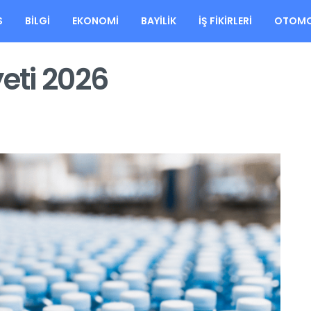
S
BILGI
EKONOMI
BAYILIK
İŞ FIKIRLERI
OTOMO
yeti 2026