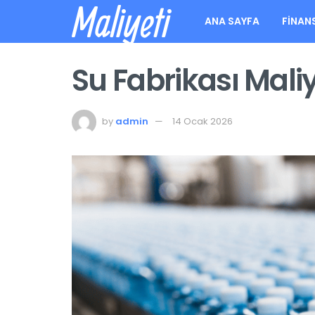
Maliyeti
ANA SAYFA
FINAN
Su Fabrikası Mali
by
admin
14 Ocak 2026