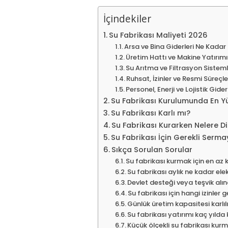
İçindekiler
Su Fabrikası Maliyeti 2026
Arsa ve Bina Giderleri Ne Kadar
Üretim Hattı ve Makine Yatırım
Su Arıtma ve Filtrasyon Sisteml
Ruhsat, İzinler ve Resmi Süreçle
Personel, Enerji ve Lojistik Gid
Su Fabrikası Kurulumunda En Y
Su Fabrikası Karlı mı?
Su Fabrikası Kurarken Nelere Di
Su Fabrikası İçin Gerekli Serm
Sıkça Sorulan Sorular
Su fabrikası kurmak için en az
Su fabrikası aylık ne kadar elek
Devlet desteği veya teşvik alın
Su fabrikası için hangi izinler g
Günlük üretim kapasitesi karlılı
Su fabrikası yatırımı kaç yılda
Küçük ölçekli su fabrikası kur