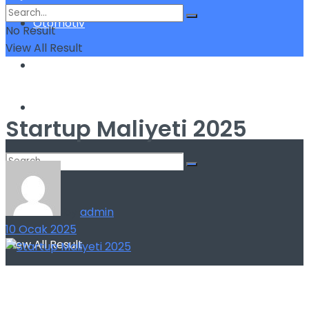
Otomotiv
No Result
View All Result
Sigorta
Yatırım
Startup Maliyeti 2025
No Result
by
admin
10 Ocak 2025
View All Result