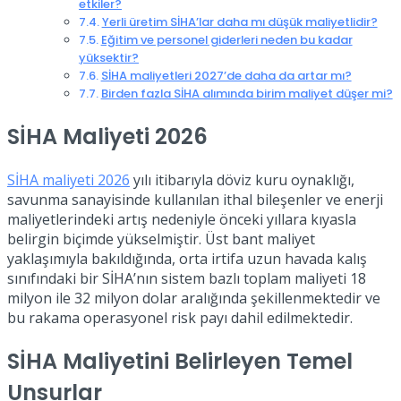
etkiler?
Yerli üretim SİHA’lar daha mı düşük maliyetlidir?
Eğitim ve personel giderleri neden bu kadar
yüksektir?
SİHA maliyetleri 2027’de daha da artar mı?
Birden fazla SİHA alımında birim maliyet düşer mi?
SİHA Maliyeti 2026
SİHA maliyeti 2026
yılı itibarıyla döviz kuru oynaklığı,
savunma sanayisinde kullanılan ithal bileşenler ve enerji
maliyetlerindeki artış nedeniyle önceki yıllara kıyasla
belirgin biçimde yükselmiştir. Üst bant maliyet
yaklaşımıyla bakıldığında, orta irtifa uzun havada kalış
sınıfındaki bir SİHA’nın sistem bazlı toplam maliyeti 18
milyon ile 32 milyon dolar aralığında şekillenmektedir ve
bu rakama operasyonel risk payı dahil edilmektedir.
SİHA Maliyetini Belirleyen Temel
Unsurlar