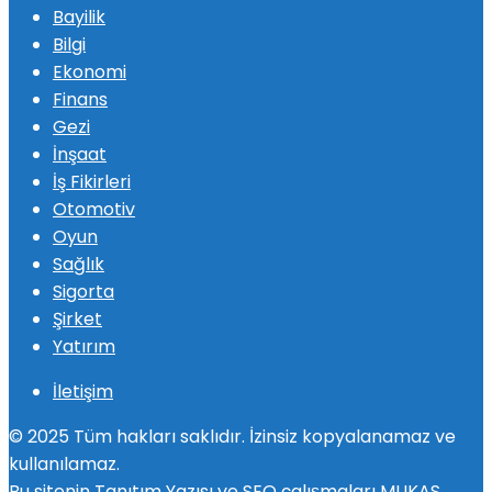
Bayilik
Bilgi
Ekonomi
Finans
Gezi
İnşaat
İş Fikirleri
Otomotiv
Oyun
Sağlık
Sigorta
Şirket
Yatırım
İletişim
© 2025 Tüm hakları saklıdır. İzinsiz kopyalanamaz ve
kullanılamaz.
Bu sitenin
Tanıtım Yazısı
ve SEO çalışmaları
MUKAS