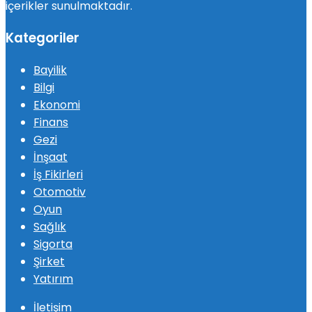
içerikler sunulmaktadır.
Kategoriler
Bayilik
Bilgi
Ekonomi
Finans
Gezi
İnşaat
İş Fikirleri
Otomotiv
Oyun
Sağlık
Sigorta
Şirket
Yatırım
İletişim