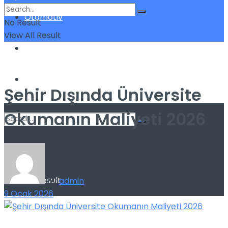
Otomotiv
No Result
View All Result
Sigorta
Yatırım
Şehir Dışında Üniversite
Okumanın Maliyeti 2026
No Result
View All Result
by
admin
9 Ocak 2026