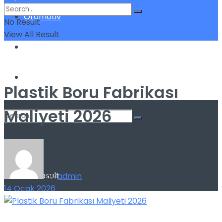
Otomotiv
No Result
View All Result
Sigorta
Yatırım
Plastik Boru Fabrikası
Maliyeti 2026
No Result
View All Result
by
admin
14 Ocak 2026