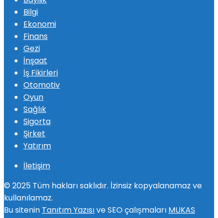
Bilgi
Ekonomi
Finans
Gezi
İnşaat
İş Fikirleri
Otomotiv
Oyun
Sağlık
Sigorta
Şirket
Yatırım
İletişim
© 2025 Tüm hakları saklıdır. İzinsiz kopyalanamaz ve
kullanılamaz.
Bu sitenin
Tanıtım Yazısı
ve SEO çalışmaları
MUKAS