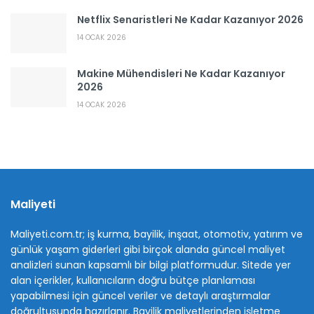
Netflix Senaristleri Ne Kadar Kazanıyor 2026
14 OCAK 2026
Makine Mühendisleri Ne Kadar Kazanıyor
2026
14 OCAK 2026
Maliyeti
Maliyeti.com.tr; iş kurma, bayilik, inşaat, otomotiv, yatırım ve
günlük yaşam giderleri gibi birçok alanda güncel maliyet
analizleri sunan kapsamlı bir bilgi platformudur. Sitede yer
alan içerikler, kullanıcıların doğru bütçe planlaması
yapabilmesi için güncel veriler ve detaylı araştırmalar
doğrultusunda hazırlanır. Bayilik maliyetlerinden işletme