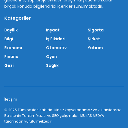
giderlerine, yapı projelerinden araç maliyetlerine kadar
birçok konuda bilgilendirici içerikler sunulmaktadır.
Kategoriler
Bayilik
İnşaat
Sigorta
Bilgi
İş Fikirleri
Şirket
Ekonomi
Otomotiv
Yatırım
Finans
Oyun
Gezi
Sağlık
İletişim
© 2025 Tüm hakları saklıdır. İzinsiz kopyalanamaz ve kullanılamaz.
Bu sitenin
Tanıtım Yazısı
ve SEO çalışmaları
MUKAS MEDYA
tarafından yürütülmektedir.