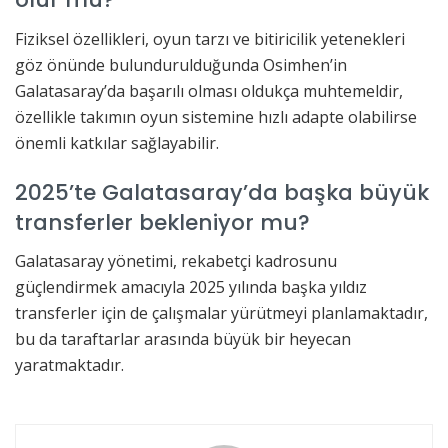
Fiziksel özellikleri, oyun tarzı ve bitiricilik yetenekleri
göz önünde bulundurulduğunda Osimhen’in
Galatasaray’da başarılı olması oldukça muhtemeldir,
özellikle takımın oyun sistemine hızlı adapte olabilirse
önemli katkılar sağlayabilir.
2025’te Galatasaray’da başka büyük
transferler bekleniyor mu?
Galatasaray yönetimi, rekabetçi kadrosunu
güçlendirmek amacıyla 2025 yılında başka yıldız
transferler için de çalışmalar yürütmeyi planlamaktadır,
bu da taraftarlar arasında büyük bir heyecan
yaratmaktadır.