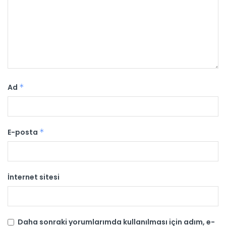
Ad
*
E-posta
*
İnternet sitesi
Daha sonraki yorumlarımda kullanılması için adım, e-