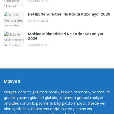
14 OCAK 2026
Netflix Senaristleri Ne Kadar Kazanıyor 2026
14 OCAK 2026
Makine Mühendisleri Ne Kadar Kazanıyor
2026
14 OCAK 2026
Maliyeti
Maliyeti.com.tr; iş kurma, bayilik, inşaat, otomotiv, yatırım ve
günlük yaşam giderleri gibi birçok alanda güncel maliyet
analizleri sunan kapsamlı bir bilgi platformudur. Sitede yer
alan içerikler, kullanıcıların doğru bütçe planlaması