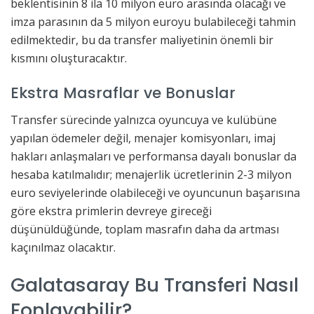
beklentisinin 8 ila 10 milyon euro arasında olacağı ve
imza parasının da 5 milyon euroyu bulabileceği tahmin
edilmektedir, bu da transfer maliyetinin önemli bir
kısmını oluşturacaktır.
Ekstra Masraflar ve Bonuslar
Transfer sürecinde yalnızca oyuncuya ve kulübüne
yapılan ödemeler değil, menajer komisyonları, imaj
hakları anlaşmaları ve performansa dayalı bonuslar da
hesaba katılmalıdır; menajerlik ücretlerinin 2-3 milyon
euro seviyelerinde olabileceği ve oyuncunun başarısına
göre ekstra primlerin devreye gireceği
düşünüldüğünde, toplam masrafın daha da artması
kaçınılmaz olacaktır.
Galatasaray Bu Transferi Nasıl
Fonlayabilir?