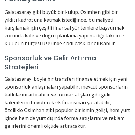
Galatasaray gibi büyük bir kulüp, Osimhen gibi bir
yıldızı kadrosuna katmak istediğinde, bu maliyeti
karşılamak için çeşitli finansal yöntemlere başvurmak
zorunda kalır ve doğru planlama yapılmadığı takdirde
kulübün bütçesi üzerinde ciddi baskılar oluşabilir.
Sponsorluk ve Gelir Artırma
Stratejileri
Galatasaray, böyle bir transferi finanse etmek için yeni
sponsorluk anlaşmaları yapabilir, mevcut sponsorların
katkılarını artırabilir ve forma satışları gibi gelir
kalemlerini büyüterek ek finansman yaratabilir;
özellikle Osimhen gibi popüler bir ismin gelişi, hem yurt
içinde hem de yurt dışında forma satışlarını ve reklam
gelirlerini önemli ölçüde artıracaktır.