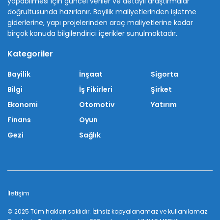
yapabilmesi için güncel veriler ve detaylı araştırmalar
doğrultusunda hazırlanır. Bayilik maliyetlerinden işletme
giderlerine, yapı projelerinden araç maliyetlerine kadar
birçok konuda bilgilendirici içerikler sunulmaktadır.
Kategoriler
Bayilik
İnşaat
Sigorta
Bilgi
İş Fikirleri
Şirket
Ekonomi
Otomotiv
Yatırım
Finans
Oyun
Gezi
Sağlık
İletişim
© 2025 Tüm hakları saklıdır. İzinsiz kopyalanamaz ve kullanılamaz.