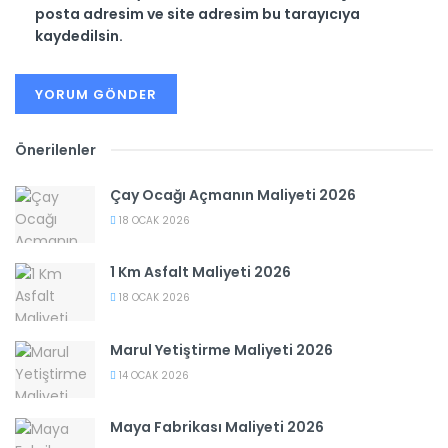
posta adresim ve site adresim bu tarayıcıya
kaydedilsin.
Önerilenler
Çay Ocağı Açmanın Maliyeti 2026
18 OCAK 2026
1 Km Asfalt Maliyeti 2026
18 OCAK 2026
Marul Yetiştirme Maliyeti 2026
14 OCAK 2026
Maya Fabrikası Maliyeti 2026