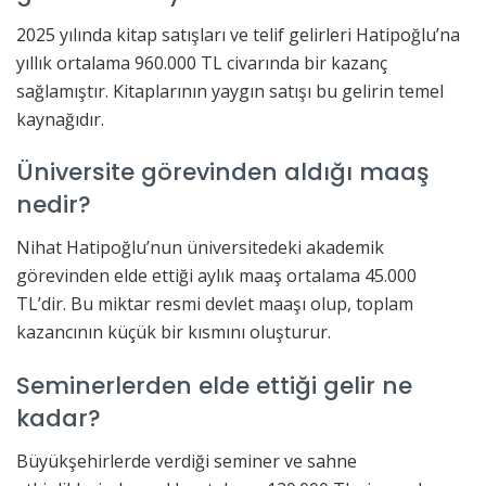
2025 yılında kitap satışları ve telif gelirleri Hatipoğlu’na
yıllık ortalama 960.000 TL civarında bir kazanç
sağlamıştır. Kitaplarının yaygın satışı bu gelirin temel
kaynağıdır.
Üniversite görevinden aldığı maaş
nedir?
Nihat Hatipoğlu’nun üniversitedeki akademik
görevinden elde ettiği aylık maaş ortalama 45.000
TL’dir. Bu miktar resmi devlet maaşı olup, toplam
kazancının küçük bir kısmını oluşturur.
Seminerlerden elde ettiği gelir ne
kadar?
Büyükşehirlerde verdiği seminer ve sahne