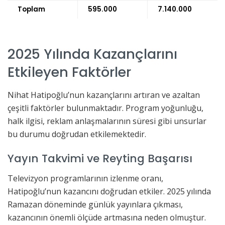
Toplam
595.000
7.140.000
2025 Yılında Kazançlarını
Etkileyen Faktörler
Nihat Hatipoğlu’nun kazançlarını artıran ve azaltan
çeşitli faktörler bulunmaktadır. Program yoğunluğu,
halk ilgisi, reklam anlaşmalarının süresi gibi unsurlar
bu durumu doğrudan etkilemektedir.
Yayın Takvimi ve Reyting Başarısı
Televizyon programlarının izlenme oranı,
Hatipoğlu’nun kazancını doğrudan etkiler. 2025 yılında
Ramazan döneminde günlük yayınlara çıkması,
kazancının önemli ölçüde artmasına neden olmuştur.