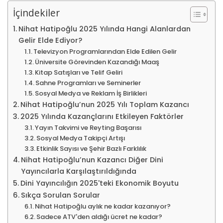
İçindekiler
Nihat Hatipoğlu 2025 Yılında Hangi Alanlardan
Gelir Elde Ediyor?
Televizyon Programlarından Elde Edilen Gelir
Üniversite Görevinden Kazandığı Maaş
Kitap Satışları ve Telif Geliri
Sahne Programları ve Seminerler
Sosyal Medya ve Reklam İş Birlikleri
Nihat Hatipoğlu’nun 2025 Yılı Toplam Kazancı
2025 Yılında Kazançlarını Etkileyen Faktörler
Yayın Takvimi ve Reyting Başarısı
Sosyal Medya Takipçi Artışı
Etkinlik Sayısı ve Şehir Bazlı Farklılık
Nihat Hatipoğlu’nun Kazancı Diğer Dini
Yayıncılarla Karşılaştırıldığında
Dini Yayıncılığın 2025'teki Ekonomik Boyutu
Sıkça Sorulan Sorular
Nihat Hatipoğlu aylık ne kadar kazanıyor?
Sadece ATV'den aldığı ücret ne kadar?