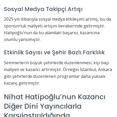
Sosyal Medya Takipçi Artışı
2025 yılı itibarıyla sosyal medya etkileşimi artmış, bu da
sponsorluk maliyeti artışını beraberinde getirmiştir.
Hatipoğlu’nun da bu alandaki başarısı, kazancına
olumlu yansımıştır.
Etkinlik Sayısı ve Şehir Bazlı Farklılık
Seminerlerin büyük şehirlerde düzenlenmesi, kişi başı
maliyeti ve kazancı artırmıştır. Örneğin İstanbul, Ankara
gibi şehirlerde düzenlenen programlar daha yüksek
kazanç getirmiştir.
Nihat Hatipoğlu’nun Kazancı
Diğer Dini Yayıncılarla
Karşılaştırıldığında