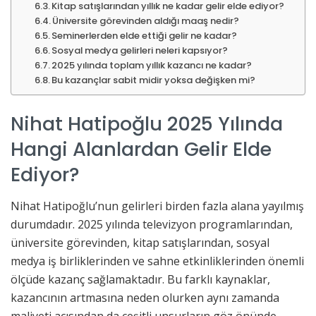
Kitap satışlarından yıllık ne kadar gelir elde ediyor?
Üniversite görevinden aldığı maaş nedir?
Seminerlerden elde ettiği gelir ne kadar?
Sosyal medya gelirleri neleri kapsıyor?
2025 yılında toplam yıllık kazancı ne kadar?
Bu kazançlar sabit midir yoksa değişken mi?
Nihat Hatipoğlu 2025 Yılında
Hangi Alanlardan Gelir Elde
Ediyor?
Nihat Hatipoğlu’nun gelirleri birden fazla alana yayılmış
durumdadır. 2025 yılında televizyon programlarından,
üniversite görevinden, kitap satışlarından, sosyal
medya iş birliklerinden ve sahne etkinliklerinden önemli
ölçüde kazanç sağlamaktadır. Bu farklı kaynaklar,
kazancının artmasına neden olurken aynı zamanda