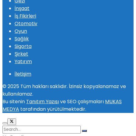
Gezi
İnşaat
İş Fikirleri
Otomotiv
Oyun
Sağlık
Sigorta
Şirket
Yatırım
İletişim
© 2025 Tüm hakları saklıdır. İzinsiz kopyalanamaz ve
kullanılamaz.
Bu sitenin
Tanıtım Yazısı
ve SEO çalışmaları
MUKAS
MEDYA
tarafından yürütülmektedir.