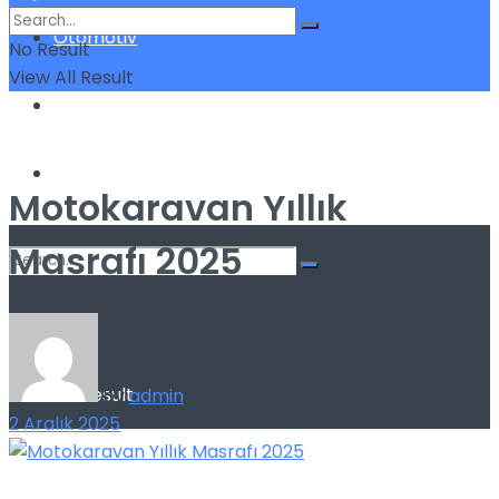
Otomotiv
No Result
View All Result
Sigorta
Yatırım
Motokaravan Yıllık
Masrafı 2025
No Result
View All Result
by
admin
2 Aralık 2025