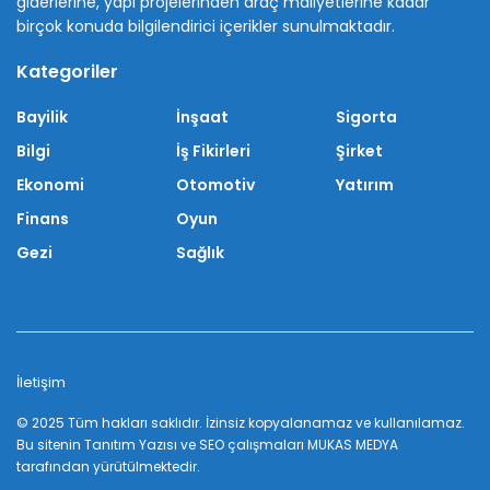
giderlerine, yapı projelerinden araç maliyetlerine kadar
birçok konuda bilgilendirici içerikler sunulmaktadır.
Kategoriler
Bayilik
İnşaat
Sigorta
Bilgi
İş Fikirleri
Şirket
Ekonomi
Otomotiv
Yatırım
Finans
Oyun
Gezi
Sağlık
İletişim
© 2025 Tüm hakları saklıdır. İzinsiz kopyalanamaz ve kullanılamaz.
Bu sitenin
Tanıtım Yazısı
ve SEO çalışmaları
MUKAS MEDYA
tarafından yürütülmektedir.