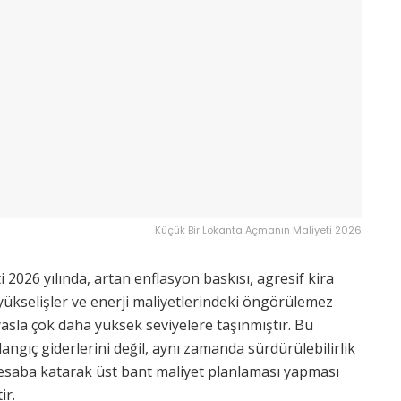
Küçük Bir Lokanta Açmanın Maliyeti 2026
2026 yılında, artan enflasyon baskısı, agresif kira
rt yükselişler ve enerji maliyetlerindeki öngörülemez
ıyasla çok daha yüksek seviyelere taşınmıştır. Bu
langıç giderlerini değil, aynı zamanda sürdürülebilirlik
 hesaba katarak üst bant maliyet planlaması yapması
ir.