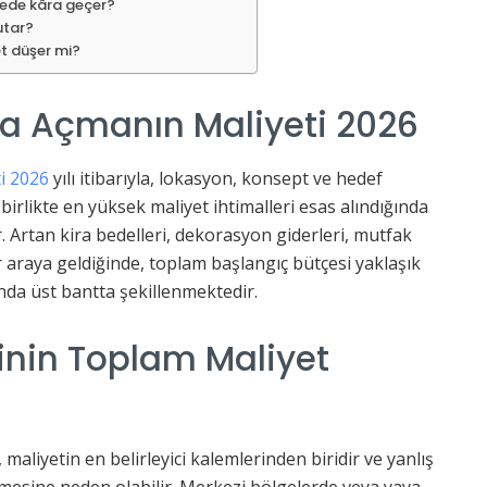
rede kâra geçer?
tutar?
t düşer mi?
ta Açmanın Maliyeti 2026
i 2026
yılı itibarıyla, lokasyon, konsept ve hedef
irlikte en yüksek maliyet ihtimalleri esas alındığında
. Artan kira bedelleri, dekorasyon giderleri, mutfak
r araya geldiğinde, toplam başlangıç bütçesi yaklaşık
ında üst bantta şekillenmektedir.
nin Toplam Maliyet
aliyetin en belirleyici kalemlerinden biridir ve yanlış
irmesine neden olabilir. Merkezi bölgelerde veya yaya