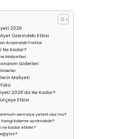
iyeti 2026
yet Üzerindeki Etkisi
rı Arasındaki Farklar
ri Ne Kadar?
e Maliyetleri
Donanım Giderleri
 Giderler
erin Maliyeti
 Yükü
iyeti 2026'da Ne Kadar?
ütçeye Etkisi
minimum sermaye yeterli olur mu?
hangi kaleme ayrılmalıdır?
i ne kadar etkiler?
eğiştirir?