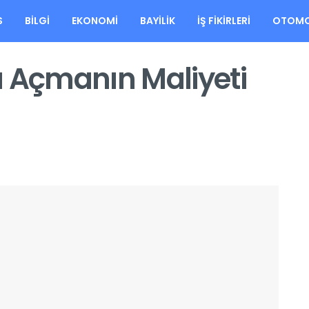
S
BILGI
EKONOMI
BAYILIK
İŞ FIKIRLERI
OTOMO
a Açmanın Maliyeti