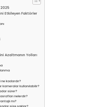
 2025
i Etkileyen Faktörler
anı
i
ni Azaltmanın Yolları
ma
alanma
 ne kadardır?
 kameralar kullanılabilir?
adar sürer?
srafları nelerdir?
antajlı mı?
 kadar süre saklar?