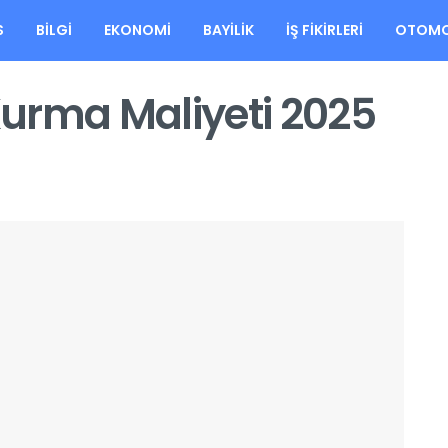
S
BILGI
EKONOMI
BAYILIK
İŞ FIKIRLERI
OTOMO
urma Maliyeti 2025