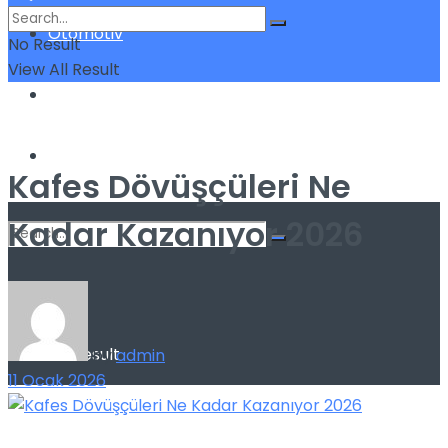
Otomotiv
No Result
View All Result
Sigorta
Yatırım
Kafes Dövüşçüleri Ne
Kadar Kazanıyor 2026
No Result
View All Result
by
admin
11 Ocak 2026