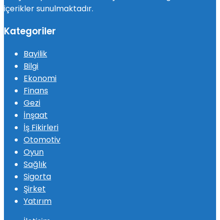
içerikler sunulmaktadır.
Kategoriler
Bayilik
Bilgi
Ekonomi
Finans
Gezi
İnşaat
İş Fikirleri
Otomotiv
Oyun
Sağlık
Sigorta
Şirket
Yatırım