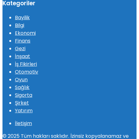
Kategoriler
Bayilik
Bilgi
Ekonomi
Finans
Gezi
İnşaat
İş Fikirleri
Otomotiv
Oyun
Sağlık
Sigorta
Şirket
Yatırım
İletişim
© 2025 Tüm hakları saklıdır. İzinsiz kopyalanamaz ve