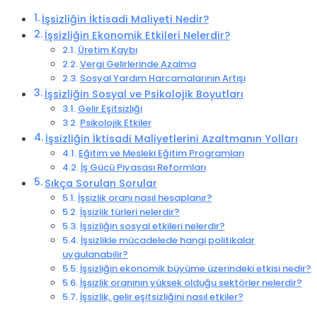
İşsizliğin İktisadi Maliyeti Nedir?
İşsizliğin Ekonomik Etkileri Nelerdir?
Üretim Kaybı
Vergi Gelirlerinde Azalma
Sosyal Yardım Harcamalarının Artışı
İşsizliğin Sosyal ve Psikolojik Boyutları
Gelir Eşitsizliği
Psikolojik Etkiler
İşsizliğin İktisadi Maliyetlerini Azaltmanın Yolları
Eğitim ve Mesleki Eğitim Programları
İş Gücü Piyasası Reformları
Sıkça Sorulan Sorular
İşsizlik oranı nasıl hesaplanır?
İşsizlik türleri nelerdir?
İşsizliğin sosyal etkileri nelerdir?
İşsizlikle mücadelede hangi politikalar
uygulanabilir?
İşsizliğin ekonomik büyüme üzerindeki etkisi nedir?
İşsizlik oranının yüksek olduğu sektörler nelerdir?
İşsizlik, gelir eşitsizliğini nasıl etkiler?