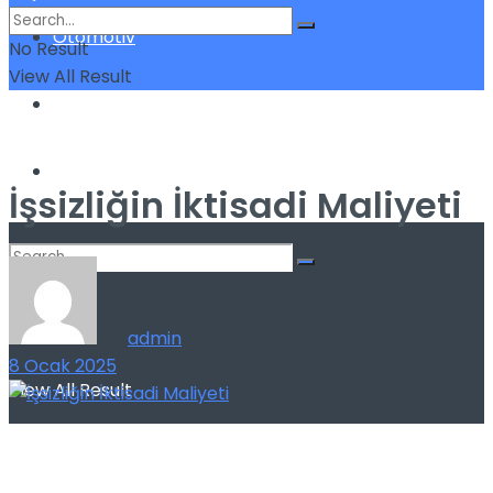
Otomotiv
No Result
View All Result
Sigorta
Yatırım
İşsizliğin İktisadi Maliyeti
No Result
by
admin
8 Ocak 2025
View All Result