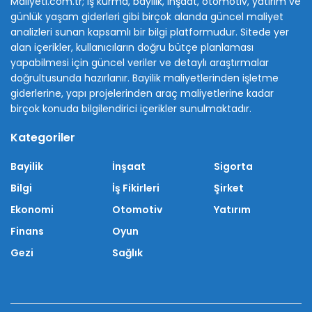
Maliyeti.com.tr; iş kurma, bayilik, inşaat, otomotiv, yatırım ve
günlük yaşam giderleri gibi birçok alanda güncel maliyet
analizleri sunan kapsamlı bir bilgi platformudur. Sitede yer
alan içerikler, kullanıcıların doğru bütçe planlaması
yapabilmesi için güncel veriler ve detaylı araştırmalar
doğrultusunda hazırlanır. Bayilik maliyetlerinden işletme
giderlerine, yapı projelerinden araç maliyetlerine kadar
birçok konuda bilgilendirici içerikler sunulmaktadır.
Kategoriler
Bayilik
İnşaat
Sigorta
Bilgi
İş Fikirleri
Şirket
Ekonomi
Otomotiv
Yatırım
Finans
Oyun
Gezi
Sağlık