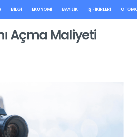
S
BILGI
EKONOMI
BAYILIK
İŞ FIKIRLERI
OTOMO
nı Açma Maliyeti