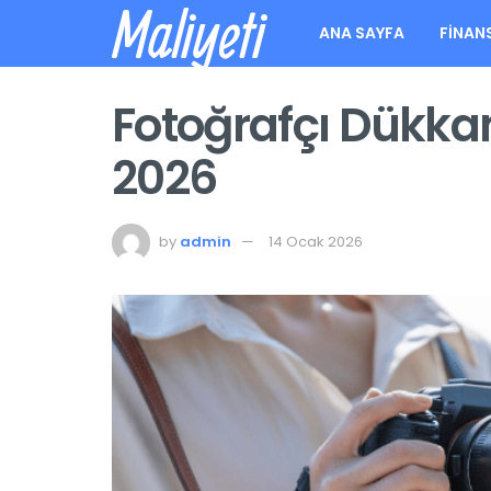
Maliyeti
ANA SAYFA
FINAN
Fotoğrafçı Dükka
2026
by
admin
14 Ocak 2026