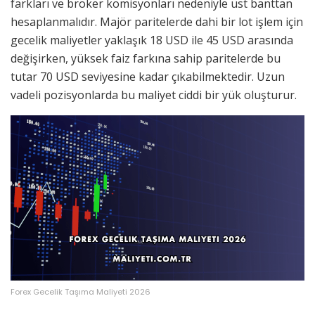
farkları ve broker komisyonları nedeniyle üst banttan
hesaplanmalıdır. Majör paritelerde dahi bir lot işlem için
gecelik maliyetler yaklaşık 18 USD ile 45 USD arasında
değişirken, yüksek faiz farkına sahip paritelerde bu
tutar 70 USD seviyesine kadar çıkabilmektedir. Uzun
vadeli pozisyonlarda bu maliyet ciddi bir yük oluşturur.
Forex Gecelik Taşıma Maliyeti 2026