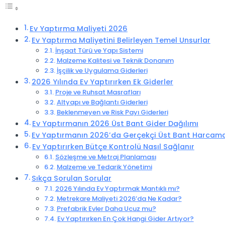
Ev Yaptırma Maliyeti 2026
Ev Yaptırma Maliyetini Belirleyen Temel Unsurlar
İnşaat Türü ve Yapı Sistemi
Malzeme Kalitesi ve Teknik Donanım
İşçilik ve Uygulama Giderleri
2026 Yılında Ev Yaptırırken Ek Giderler
Proje ve Ruhsat Masrafları
Altyapı ve Bağlantı Giderleri
Beklenmeyen ve Risk Payı Giderleri
Ev Yaptırmanın 2026 Üst Bant Gider Dağılımı
Ev Yaptırmanın 2026’da Gerçekçi Üst Bant Harcama
Ev Yaptırırken Bütçe Kontrolü Nasıl Sağlanır
Sözleşme ve Metraj Planlaması
Malzeme ve Tedarik Yönetimi
Sıkça Sorulan Sorular
2026 Yılında Ev Yaptırmak Mantıklı mı?
Metrekare Maliyeti 2026’da Ne Kadar?
Prefabrik Evler Daha Ucuz mu?
Ev Yaptırırken En Çok Hangi Gider Artıyor?