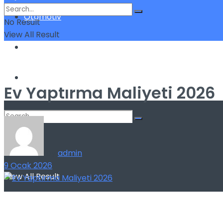
Otomotiv
No Result
View All Result
Sigorta
Yatırım
Ev Yaptırma Maliyeti 2026
No Result
by
admin
9 Ocak 2026
View All Result