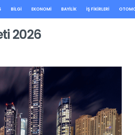
S
BILGI
EKONOMI
BAYILIK
İŞ FIKIRLERI
OTOMO
eti 2026