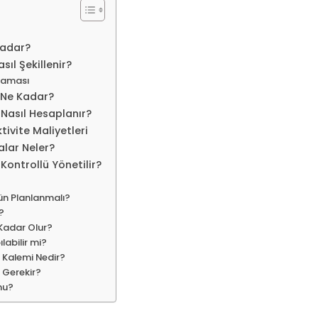
Kadar?
ıl Şekillenir?
laması
 Ne Kadar?
 Nasıl Hesaplanır?
tivite Maliyetleri
alar Neler?
Kontrollü Yönetilir?
Gün Planlanmalı?
i?
Kadar Olur?
labilir mi?
r Kalemi Nedir?
t Gerekir?
 mu?