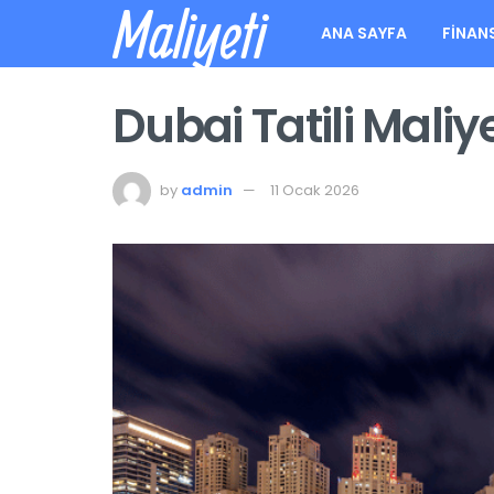
Maliyeti
ANA SAYFA
FINAN
Dubai Tatili Maliy
by
admin
11 Ocak 2026