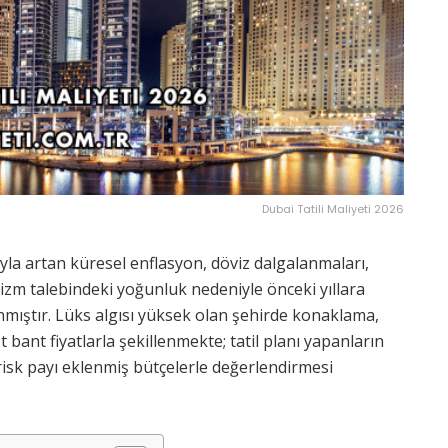
Dubai Tatili Maliyeti 2026
arıyla artan küresel enflasyon, döviz dalgalanmaları,
urizm talebindeki yoğunluk nedeniyle önceki yıllara
ınmıştır. Lüks algısı yüksek olan şehirde konaklama,
 bant fiyatlarla şekillenmekte; tatil planı yapanların
risk payı eklenmiş bütçelerle değerlendirmesi