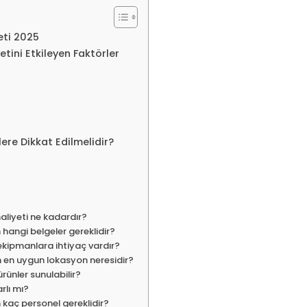
ti 2025
ini Etkileyen Faktörler
re Dikkat Edilmelidir?
iyeti ne kadardır?
angi belgeler gereklidir?
kipmanlara ihtiyaç vardır?
en uygun lokasyon neresidir?
ünler sunulabilir?
rlı mı?
kaç personel gereklidir?