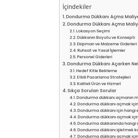
İçindekiler
Dondurma Dükkanı Açma Maliye
Dondurma Dükkanı Açma Maliyet
Lokasyon Seçimi
Dükkanın Boyutu ve Konsepti
Ekipman ve Malzeme Giderleri
Ruhsat ve Yasal İşlemler
Personel Giderleri
Dondurma Dükkanı Açarken Nele
Hedef Kitle Belirleme
Etkili Pazarlama Stratejileri
Kaliteli Ürün ve Hizmet
Sıkça Sorulan Sorular
Dondurma dükkanı açmanın mal
Dondurma dükkanı açmak için h
Dondurma dükkanı için hangi e
Dondurma dükkanı açmak için 
Dondurma dükkanında hangi ür
Dondurma dükkanı işletmek ka
Dondurma dükkanı açmak için 