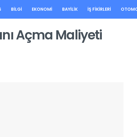
S
BILGI
EKONOMI
BAYILIK
İŞ FIKIRLERI
OTOMO
ı Açma Maliyeti