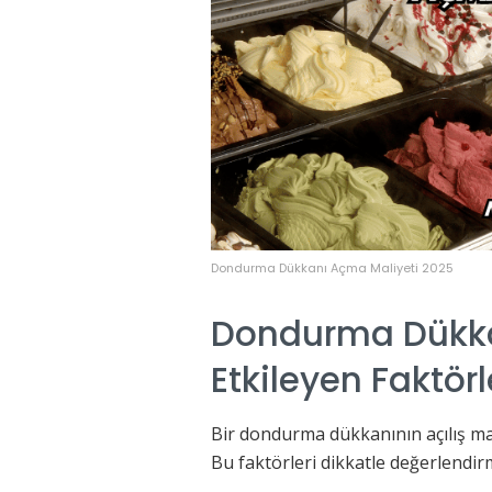
Dondurma Dükkanı Açma Maliyeti 2025
Dondurma Dükka
Etkileyen Faktörl
Bir dondurma dükkanının açılış mali
Bu faktörleri dikkatle değerlendi