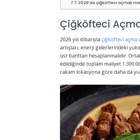
2026’da çiğköfteci açmak man
Çiğköfteci Açma
2026 yılı itibarıyla
çiğköfteci açma 
artışları, enerji giderlerindeki y
üst banttan hesaplanmalıdır. Orta
edildiğinde toplam maliyet 1.300.0
rakam lokasyona göre daha da yuk