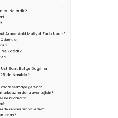
leri Nelerdir?
imi
ri
ci Arasındaki Maliyet Farkı Nedir?
li Ödemeler
leri
er Ne Kadar?
leri
 Üst Bant Bütçe Dağılımı
026’da Nasıldır?
e kadar sermaye gerekir?
 markasız mı daha avantajlıdır?
ler ne kadardır?
mı?
rede kendini amorti eder?
artırır mı?