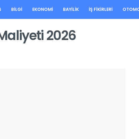
S
BILGI
EKONOMI
BAYILIK
İŞ FIKIRLERI
OTOMO
Maliyeti 2026