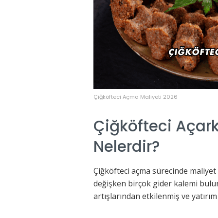
Çiğköfteci Açma Maliyeti 2026
Çiğköfteci Açark
Nelerdir?
Çiğköfteci açma sürecinde maliyet ya
değişken birçok gider kalemi bulun
artışlarından etkilenmiş ve yatırım 