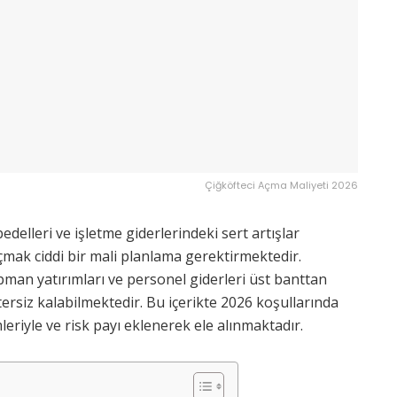
Çiğköfteci Açma Maliyeti 2026
bedelleri ve işletme giderlerindeki sert artışlar
açmak ciddi bir mali planlama gerektirmektedir.
ipman yatırımları ve personel giderleri üst banttan
rsiz kalabilmektedir. Bu içerikte 2026 koşullarında
eriyle ve risk payı eklenerek ele alınmaktadır.