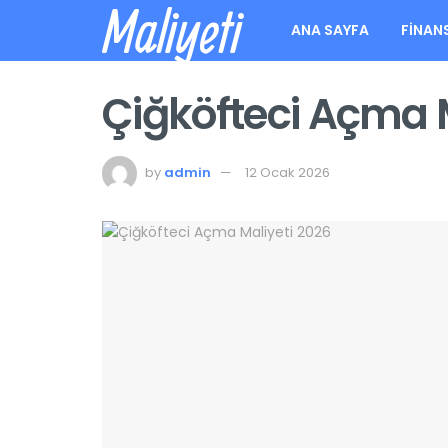
Maliyeti
ANA SAYFA
FINAN
Çiğköfteci Açma 
by
admin
12 Ocak 2026