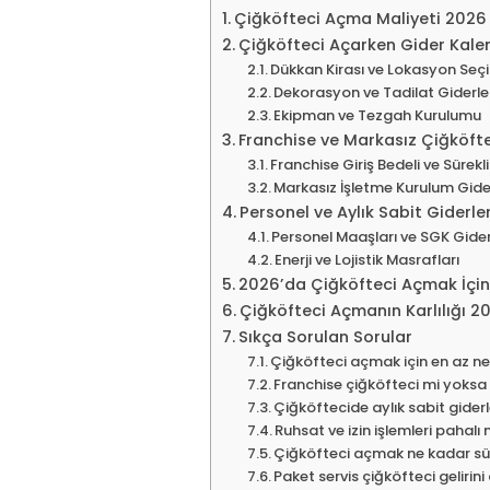
Çiğköfteci Açma Maliyeti 2026
Çiğköfteci Açarken Gider Kalem
Dükkan Kirası ve Lokasyon Seç
Dekorasyon ve Tadilat Giderle
Ekipman ve Tezgah Kurulumu
Franchise ve Markasız Çiğköfte
Franchise Giriş Bedeli ve Sürek
Markasız İşletme Kurulum Gider
Personel ve Aylık Sabit Giderl
Personel Maaşları ve SGK Gider
Enerji ve Lojistik Masrafları
2026’da Çiğköfteci Açmak İçin
Çiğköfteci Açmanın Karlılığı 2
Sıkça Sorulan Sorular
Çiğköfteci açmak için en az n
Franchise çiğköfteci mi yoksa
Çiğköftecide aylık sabit gider
Ruhsat ve izin işlemleri pahalı 
Çiğköfteci açmak ne kadar sü
Paket servis çiğköfteci gelirini 