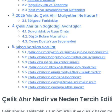
Yapı Boyutu ve Tasarımı
Yalıtım ve Havalandırma Sistemleri
2025 Yılında Çelik Ahır Maliyetleri Ne Kadar?
Bölgesel Farklılıklar
Çelik Ahırların Sağladığı Avantajlar
Dayanıklılık ve Uzun Ömür
Düşük Bakım Masrafları
Çevre Dostu Yapı Seçenekleri
Sıkça Sorulan Sorular
Çelik ahır maliyetini düşürmek için ne yapabilirim?
Çelik ahırlar hangi hayvan türleri için uygundur?
Çelik ahır inşası ne kadar sürer?
Çelik ahırlar iklim koşullarına dayanıklı mı?
Çelik ahırların enerji maliyetleri yüksek midir?
Çelik ahırların ömrü ne kadardır?
Çelik ahırların genişletilmesi mümkün mü?
Çelik ahırların çevreye etkisi nedir?
Çelik Ahır Nedir ve Neden Tercih Edil
Çelik ahırlar, sağlamlık, uzun ömürlülük ve düşük bakım maliy