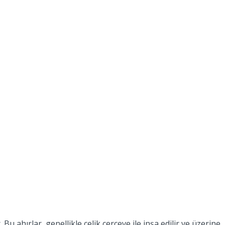
u ahırlar, genellikle çelik çerçeve ile inşa edilir ve üzerine