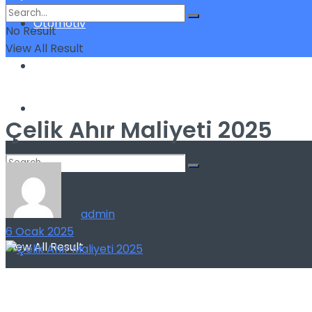
Otomotiv
No Result
View All Result
Sigorta
Yatırım
Çelik Ahır Maliyeti 2025
No Result
by
admin
6 Ocak 2025
View All Result