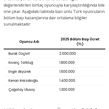
değerlendirilen birkaç oyuncuyla karşılaştırıldığında bile
öne çıkar. Aşağıdaki tabloda bazı ünlü Türk oyuncuların
bölüm başı kazançlarına dair ortalama bilgiler
sunulmaktadır:
2025 Bölüm Başı Ücret
Oyuncu Adı
(TL)
Burak Özçivit
2.000.000
Kıvanç Tatlıtuğ
1.800.000
Engin Akyürek
1.500.000
Kenan İmirzalıoğlu
1.400.000
Çağatay Ulusoy
1.300.000