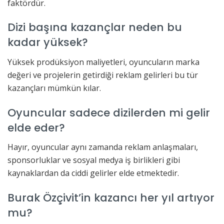
faktördür.
Dizi başına kazançlar neden bu
kadar yüksek?
Yüksek prodüksiyon maliyetleri, oyuncuların marka
değeri ve projelerin getirdiği reklam gelirleri bu tür
kazançları mümkün kılar.
Oyuncular sadece dizilerden mi gelir
elde eder?
Hayır, oyuncular aynı zamanda reklam anlaşmaları,
sponsorluklar ve sosyal medya iş birlikleri gibi
kaynaklardan da ciddi gelirler elde etmektedir.
Burak Özçivit’in kazancı her yıl artıyor
mu?