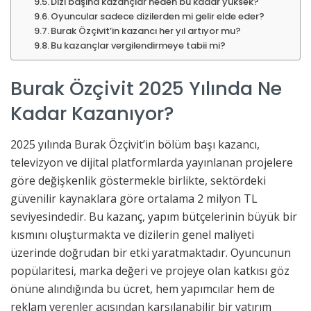
Dizi başına kazançlar neden bu kadar yüksek?
Oyuncular sadece dizilerden mi gelir elde eder?
Burak Özçivit’in kazancı her yıl artıyor mu?
Bu kazançlar vergilendirmeye tabii mi?
Burak Özçivit 2025 Yılında Ne
Kadar Kazanıyor?
2025 yılında Burak Özçivit’in bölüm başı kazancı,
televizyon ve dijital platformlarda yayınlanan projelere
göre değişkenlik göstermekle birlikte, sektördeki
güvenilir kaynaklara göre ortalama 2 milyon TL
seviyesindedir. Bu kazanç, yapım bütçelerinin büyük bir
kısmını oluşturmakta ve dizilerin genel maliyeti
üzerinde doğrudan bir etki yaratmaktadır. Oyuncunun
popülaritesi, marka değeri ve projeye olan katkısı göz
önüne alındığında bu ücret, hem yapımcılar hem de
reklam verenler açısından karşılanabilir bir yatırım