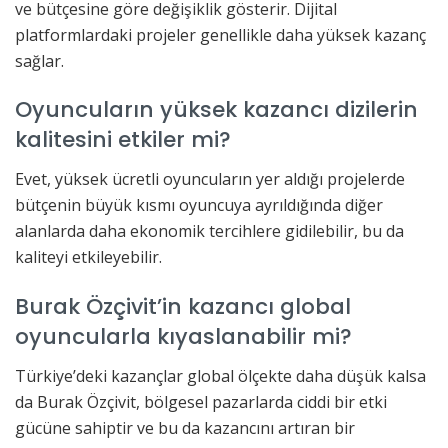
ve bütçesine göre değişiklik gösterir. Dijital
platformlardaki projeler genellikle daha yüksek kazanç
sağlar.
Oyuncuların yüksek kazancı dizilerin
kalitesini etkiler mi?
Evet, yüksek ücretli oyuncuların yer aldığı projelerde
bütçenin büyük kısmı oyuncuya ayrıldığında diğer
alanlarda daha ekonomik tercihlere gidilebilir, bu da
kaliteyi etkileyebilir.
Burak Özçivit’in kazancı global
oyuncularla kıyaslanabilir mi?
Türkiye’deki kazançlar global ölçekte daha düşük kalsa
da Burak Özçivit, bölgesel pazarlarda ciddi bir etki
gücüne sahiptir ve bu da kazancını artıran bir