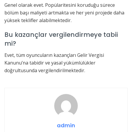
Genel olarak evet. Popülaritesini koruduğu sürece
bölüm başı maliyeti artmakta ve her yeni projede daha
yüksek teklifler alabilmektedir.
Bu kazançlar vergilendirmeye tabii
mi?
Evet, tüm oyuncuların kazançları Gelir Vergisi
Kanunu’na tabidir ve yasal yükümlülükler
doğrultusunda vergilendirilmektedir.
admin