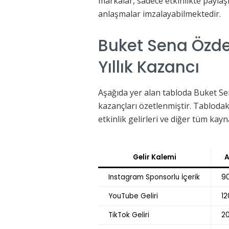
markalar, sadece etkinlikte paylaş
anlaşmalar imzalayabilmektedir.
Buket Sena Özdem
Yıllık Kazancı
Aşağıda yer alan tabloda Buket Sena
kazançları özetlenmiştir. Tablodaki
etkinlik gelirleri ve diğer tüm kay
Gelir Kalemi
A
Instagram Sponsorlu İçerik
90
YouTube Geliri
12
TikTok Geliri
20