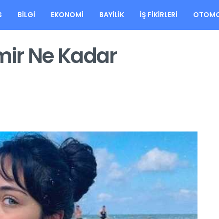
S
BILGI
EKONOMI
BAYILIK
İŞ FIKIRLERI
OTOMO
mir Ne Kadar