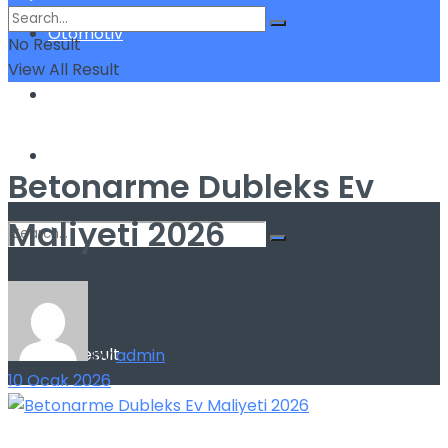
Otomotiv
No Result
View All Result
Sigorta
Yatırım
Betonarme Dubleks Ev
Maliyeti 2026
No Result
View All Result
by
admin
10 Ocak 2026