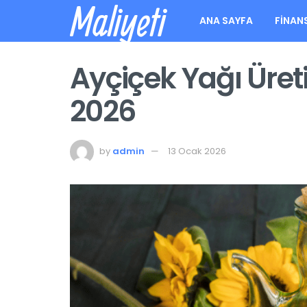
Maliyeti
ANA SAYFA
FINAN
Ayçiçek Yağı Üreti
2026
by
admin
13 Ocak 2026