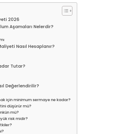
yeti 2026
ulum Aşamaları Nelerdir?
ımı
liyeti Nasıl Hesaplanır?
Kadar Tutar?
ıl Değerlendirilir?
rmak için minimum sermaye ne kadar?
etini düşürür mü?
ümkün mü?
yük risk midir?
etkiler?
mi?