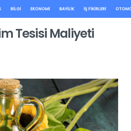
S
BILGI
EKONOMI
BAYILIK
İŞ FIKIRLERI
OTOMO
m Tesisi Maliyeti