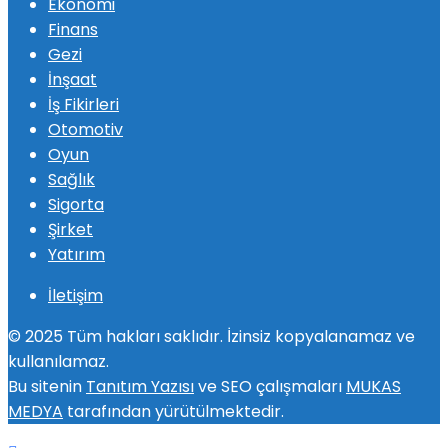
Ekonomi
Finans
Gezi
İnşaat
İş Fikirleri
Otomotiv
Oyun
Sağlık
Sigorta
Şirket
Yatırım
İletişim
© 2025 Tüm hakları saklıdır. İzinsiz kopyalanamaz ve
kullanılamaz.
Bu sitenin
Tanıtım Yazısı
ve SEO çalışmaları
MUKAS
MEDYA
tarafından yürütülmektedir.