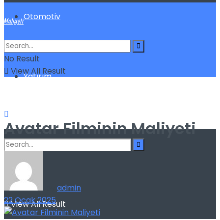
Otomotiv
Maliyeti
Sigorta
No Result
View All Result
Yatırım
Avatar Filminin Maliyeti
No Result
by
admin
22 Ocak 2025
View All Result