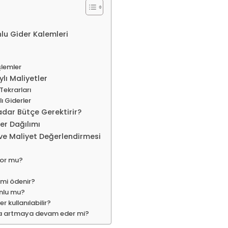
nlu Gider Kalemleri
şlemler
lı Maliyetler
 Tekrarları
ı Giderler
dar Bütçe Gerektirir?
er Dağılımı
 ve Maliyet Değerlendirmesi
zor mu?
 mi ödenir?
unlu mu?
r kullanılabilir?
nda artmaya devam eder mi?