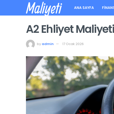
Maliyeti
ANA SAYFA
FINAN
A2 Ehliyet Maliyet
by
admin
17 Ocak 2026