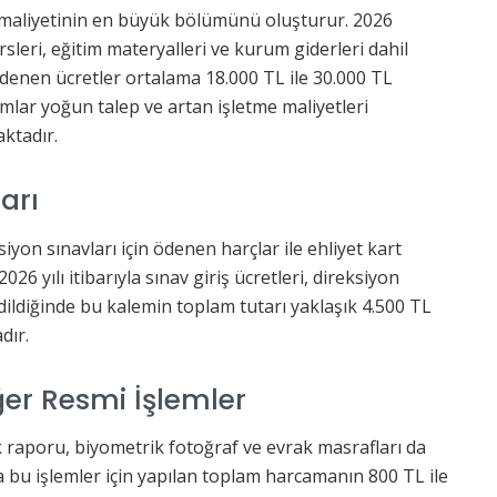
t maliyetinin en büyük bölümünü oluşturur. 2026
rsleri, eğitim materyalleri ve kurum giderleri dahil
enen ücretler ortalama 18.000 TL ile 30.000 TL
lar yoğun talep ve artan işletme maliyetleri
ktadır.
arı
siyon sınavları için ödenen harçlar ile ehliyet kart
026 yılı itibarıyla sınav giriş ücretleri, direksiyon
edildiğinde bu kalemin toplam tutarı yaklaşık 4.500 TL
dır.
ğer Resmi İşlemler
lık raporu, biyometrik fotoğraf ve evrak masrafları da
da bu işlemler için yapılan toplam harcamanın 800 TL ile