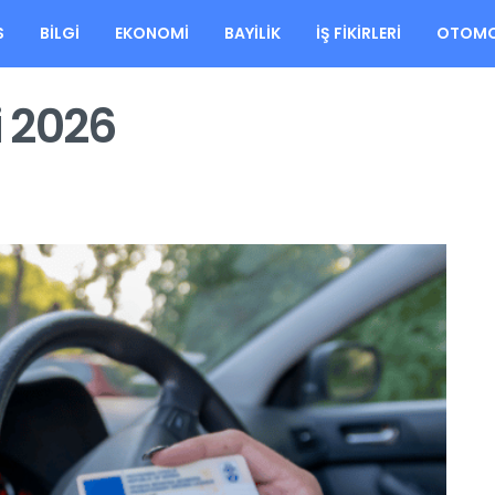
S
BILGI
EKONOMI
BAYILIK
İŞ FIKIRLERI
OTOMO
i 2026