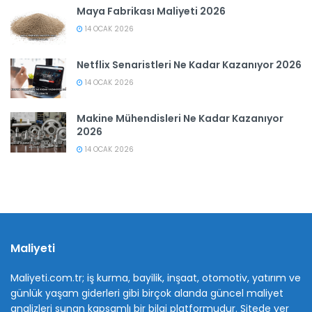
Maya Fabrikası Maliyeti 2026
14 OCAK 2026
Netflix Senaristleri Ne Kadar Kazanıyor 2026
14 OCAK 2026
Makine Mühendisleri Ne Kadar Kazanıyor
2026
14 OCAK 2026
Maliyeti
Maliyeti.com.tr; iş kurma, bayilik, inşaat, otomotiv, yatırım ve
günlük yaşam giderleri gibi birçok alanda güncel maliyet
analizleri sunan kapsamlı bir bilgi platformudur. Sitede yer