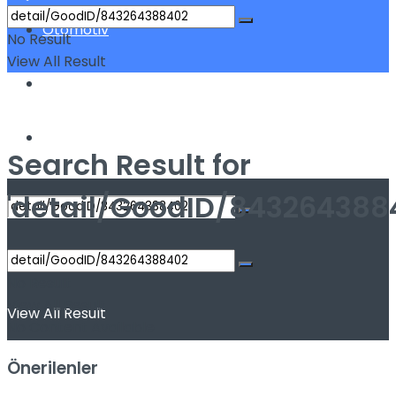
Otomotiv
No Result
View All Result
Sigorta
Yatırım
Search Result for
'detail/GoodID/843264388
No Result
No Result
View All Result
View All Result
No Content Available
Önerilenler