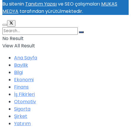
Bu sitenin
Tanıtım Yazısı
ve SEO çalışmaları
MUKAS
MEDYA
tarafından yürütülmektedir.
No Result
View All Result
Ana Sayfa
Bayilik
Bilgi
Ekonomi
Finans
İş Fikirleri
Otomotiv
Sigorta
Şirket
Yatırım