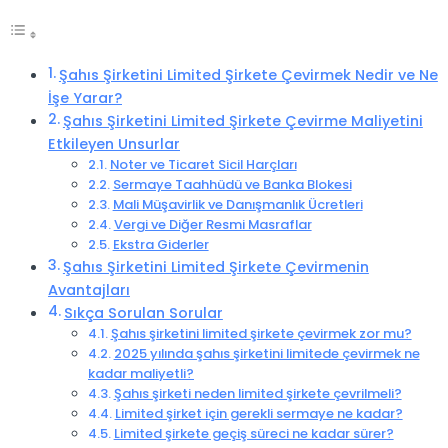
Şahıs Şirketini Limited Şirkete Çevirmek Nedir ve Ne
İşe Yarar?
Şahıs Şirketini Limited Şirkete Çevirme Maliyetini
Etkileyen Unsurlar
Noter ve Ticaret Sicil Harçları
Sermaye Taahhüdü ve Banka Blokesi
Mali Müşavirlik ve Danışmanlık Ücretleri
Vergi ve Diğer Resmi Masraflar
Ekstra Giderler
Şahıs Şirketini Limited Şirkete Çevirmenin
Avantajları
Sıkça Sorulan Sorular
Şahıs şirketini limited şirkete çevirmek zor mu?
2025 yılında şahıs şirketini limitede çevirmek ne
kadar maliyetli?
Şahıs şirketi neden limited şirkete çevrilmeli?
Limited şirket için gerekli sermaye ne kadar?
Limited şirkete geçiş süreci ne kadar sürer?