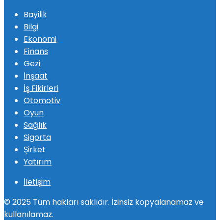
Bayilik
Bilgi
Ekonomi
Finans
Gezi
İnşaat
İş Fikirleri
Otomotiv
Oyun
Sağlık
Sigorta
Şirket
Yatırım
İletişim
© 2025 Tüm hakları saklıdır. İzinsiz kopyalanamaz ve
kullanılamaz.