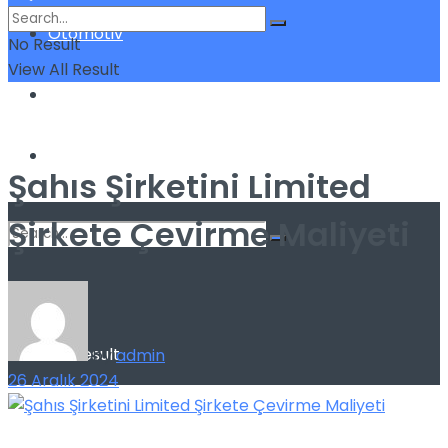
Otomotiv
No Result
View All Result
Sigorta
Yatırım
Şahıs Şirketini Limited
Şirkete Çevirme Maliyeti
No Result
View All Result
by
admin
26 Aralık 2024