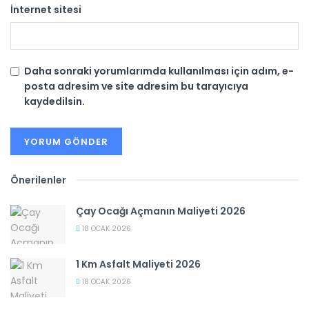
İnternet sitesi
Daha sonraki yorumlarımda kullanılması için adım, e-
posta adresim ve site adresim bu tarayıcıya
kaydedilsin.
Önerilenler
Çay Ocağı Açmanın Maliyeti 2026
18 OCAK 2026
1 Km Asfalt Maliyeti 2026
18 OCAK 2026