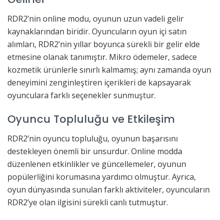
RDR2’nin online modu, oyunun uzun vadeli gelir
kaynaklarından biridir. Oyuncuların oyun içi satın
alımları, RDR2’nin yıllar boyunca sürekli bir gelir elde
etmesine olanak tanımıştır. Mikro ödemeler, sadece
kozmetik ürünlerle sınırlı kalmamış; aynı zamanda oyun
deneyimini zenginleştiren içerikleri de kapsayarak
oyunculara farklı seçenekler sunmuştur.
Oyuncu Topluluğu ve Etkileşim
RDR2’nin oyuncu topluluğu, oyunun başarısını
destekleyen önemli bir unsurdur. Online modda
düzenlenen etkinlikler ve güncellemeler, oyunun
popülerliğini korumasına yardımcı olmuştur. Ayrıca,
oyun dünyasında sunulan farklı aktiviteler, oyuncuların
RDR2’ye olan ilgisini sürekli canlı tutmuştur.