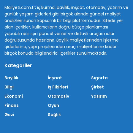
Maliyeti.com.tr; iş kurma, bayilik, inşaat, otomotiv, yatırım ve
günlük yaşam giderleri gibi birçok alanda güncel maliyet
analizleri sunan kapsamlı bir bilgi platformudur. Sitede yer
alan içerikler, kullanıcıların doğru bütçe planlaması
yapabilmesi için güncel veriler ve detaylı araştırmalar
doğrultusunda hazırlanır. Bayilik maliyetlerinden işletme
giderlerine, yapı projelerinden araç maliyetlerine kadar
birçok konuda bilgilendirici içerikler sunulmaktadır.
Kategoriler
Bayilik
İnşaat
Sigorta
Bilgi
İş Fikirleri
Şirket
Ekonomi
Otomotiv
Yatırım
Finans
Oyun
Gezi
Sağlık