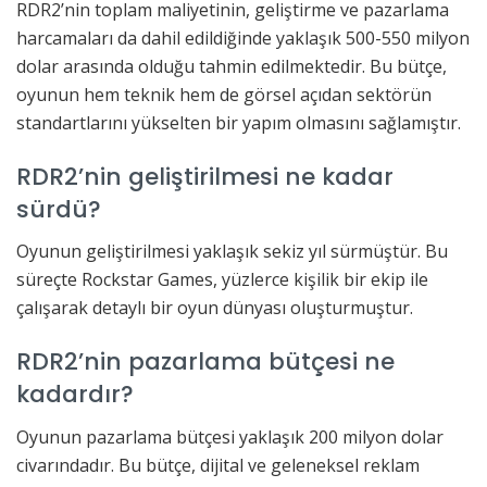
RDR2’nin toplam maliyetinin, geliştirme ve pazarlama
harcamaları da dahil edildiğinde yaklaşık 500-550 milyon
dolar arasında olduğu tahmin edilmektedir. Bu bütçe,
oyunun hem teknik hem de görsel açıdan sektörün
standartlarını yükselten bir yapım olmasını sağlamıştır.
RDR2’nin geliştirilmesi ne kadar
sürdü?
Oyunun geliştirilmesi yaklaşık sekiz yıl sürmüştür. Bu
süreçte Rockstar Games, yüzlerce kişilik bir ekip ile
çalışarak detaylı bir oyun dünyası oluşturmuştur.
RDR2’nin pazarlama bütçesi ne
kadardır?
Oyunun pazarlama bütçesi yaklaşık 200 milyon dolar
civarındadır. Bu bütçe, dijital ve geleneksel reklam