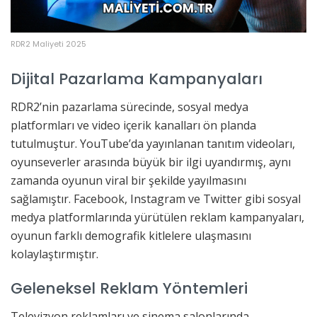
RDR2 Maliyeti 2025
Dijital Pazarlama Kampanyaları
RDR2’nin pazarlama sürecinde, sosyal medya
platformları ve video içerik kanalları ön planda
tutulmuştur. YouTube’da yayınlanan tanıtım videoları,
oyunseverler arasında büyük bir ilgi uyandırmış, aynı
zamanda oyunun viral bir şekilde yayılmasını
sağlamıştır. Facebook, Instagram ve Twitter gibi sosyal
medya platformlarında yürütülen reklam kampanyaları,
oyunun farklı demografik kitlelere ulaşmasını
kolaylaştırmıştır.
Geleneksel Reklam Yöntemleri
Televizyon reklamları ve sinema salonlarında