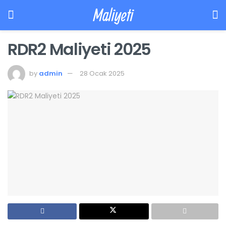
Maliyeti
RDR2 Maliyeti 2025
by
admin
28 Ocak 2025