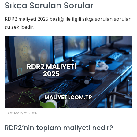
Sıkça Sorulan Sorular
RDR2 maliyeti 2025 başlığı ile ilgili sıkça sorulan sorular
şu şekildedir.
RDR2 Maliyeti 2025
RDR2’nin toplam maliyeti nedir?