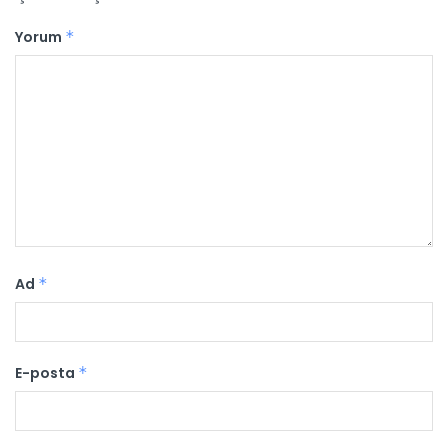
Yorum
*
Ad
*
E-posta
*