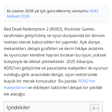
Bu yazının 2026 yılı için güncellenmiş versiyonu:
RDR2
Maliyeti 2026
Red Dead Redemption 2 (RDR2), Rockstar Games
tarafından geliştirilmiş ve oyun dünyasında bir dönüm
noktası olarak kabul edilen bir yapımdır. Açık dünya
mekanikleri, detaylı grafikleri ve derin hikâye anlatımı
ile oyuncuları kendine hayran bırakan bu oyun, yüksek
bütçesiyle de dikkat çekmektedir. 2025 itibarıyla,
RDR2’nin geliştirme ve pazarlama maliyetleri ile oyunun
sunduğu gelir arasındaki denge, oyun sektöründe
büyük bir merak konusudur. Bu yazıda,
RDR2’nin
maliyetlerini
ve etkileyen faktörleri detaylı bir şekilde
ele alacağız.
İçindekiler