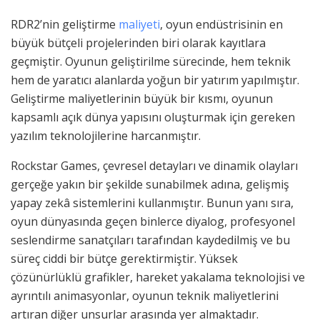
RDR2’nin geliştirme
maliyeti
, oyun endüstrisinin en
büyük bütçeli projelerinden biri olarak kayıtlara
geçmiştir. Oyunun geliştirilme sürecinde, hem teknik
hem de yaratıcı alanlarda yoğun bir yatırım yapılmıştır.
Geliştirme maliyetlerinin büyük bir kısmı, oyunun
kapsamlı açık dünya yapısını oluşturmak için gereken
yazılım teknolojilerine harcanmıştır.
Rockstar Games, çevresel detayları ve dinamik olayları
gerçeğe yakın bir şekilde sunabilmek adına, gelişmiş
yapay zekâ sistemlerini kullanmıştır. Bunun yanı sıra,
oyun dünyasında geçen binlerce diyalog, profesyonel
seslendirme sanatçıları tarafından kaydedilmiş ve bu
süreç ciddi bir bütçe gerektirmiştir. Yüksek
çözünürlüklü grafikler, hareket yakalama teknolojisi ve
ayrıntılı animasyonlar, oyunun teknik maliyetlerini
artıran diğer unsurlar arasında yer almaktadır.