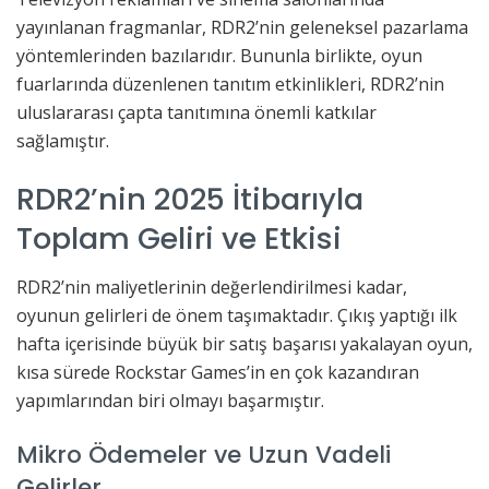
yayınlanan fragmanlar, RDR2’nin geleneksel pazarlama
yöntemlerinden bazılarıdır. Bununla birlikte, oyun
fuarlarında düzenlenen tanıtım etkinlikleri, RDR2’nin
uluslararası çapta tanıtımına önemli katkılar
sağlamıştır.
RDR2’nin 2025 İtibarıyla
Toplam Geliri ve Etkisi
RDR2’nin maliyetlerinin değerlendirilmesi kadar,
oyunun gelirleri de önem taşımaktadır. Çıkış yaptığı ilk
hafta içerisinde büyük bir satış başarısı yakalayan oyun,
kısa sürede Rockstar Games’in en çok kazandıran
yapımlarından biri olmayı başarmıştır.
Mikro Ödemeler ve Uzun Vadeli
Gelirler