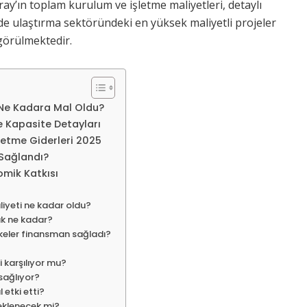
aray’ın toplam kurulum ve işletme maliyetleri, detaylı
inde ulaştırma sektöründeki en yüksek maliyetli projeler
 görülmektedir.
 Ne Kadara Mal Oldu?
 Kapasite Detayları
etme Giderleri 2025
Sağlandı?
omik Katkısı
iyeti ne kadar oldu?
lık ne kadar?
lkeler finansman sağladı?
ni karşılıyor mu?
sağlıyor?
 etki etti?
eklenecek mi?