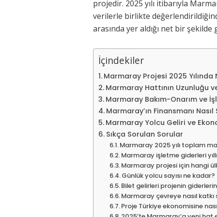
projedir. 2025 yılı itibarıyla Marm
verilerle birlikte değerlendirildiğ
arasında yer aldığı net bir şekilde
İçindekiler
Marmaray Projesi 2025 Yılında
Marmaray Hattının Uzunluğu ve
Marmaray Bakım-Onarım ve İşl
Marmaray’ın Finansmanı Nasıl 
Marmaray Yolcu Geliri ve Ekon
Sıkça Sorulan Sorular
Marmaray 2025 yılı toplam mal
Marmaray işletme giderleri yıl
Marmaray projesi için hangi ü
Günlük yolcu sayısı ne kadar?
Bilet gelirleri projenin giderleri
Marmaray çevreye nasıl katkı 
Proje Türkiye ekonomisine nasıl
2025’te Marmaray’a yeni hat 