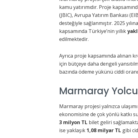
kamu yatırımıdır. Proje kapsamında
(JBIC), Avrupa Yatırım Bankası (EI
desteğiyle sağlanmıştır. 2025 yılı
kapsamında Türkiye’nin yıllık
yakl
edilmektedir.
Ayrıca proje kapsamında alınan kred
için bütçeye daha dengeli yansıtıl
bazında ödeme yükünü ciddi orand
Marmaray Yolcu 
Marmaray projesi yalnızca ulaşım
ekonomisine de çok yönlü katkı s
3 milyon TL
bilet geliri sağlamakt
ise yaklaşık
1,08 milyar TL
gibi ci