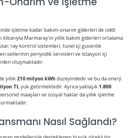
-Onarım ve İşletme
inde işletme kadar bakım-onarım giderleri de ciddi
ı itibarıyla Marmaray’ın yıllık bakım giderleri ortalama
tar; ray kontrol sistemleri, tünel içi güvenlik
en setlerinin periyodik servisleri ve istasyon içi
erden oluşmaktadır.
e yıllık
210 milyon kWh
düzeyindedir ve bu da enerji
ilyon TL
yük getirmektedir. Ayrıca yaklaşık
1.800
ersonel maaşları ve sosyal haklar da yıllık işletme
turmaktadır.
ansmanı Nasıl Sağlandı?
sman modelleriyle desteklenen büyük ölçekli bir