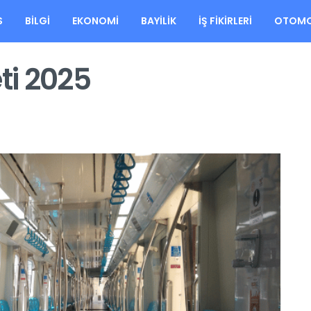
S
BILGI
EKONOMI
BAYILIK
İŞ FIKIRLERI
OTOMO
ti 2025