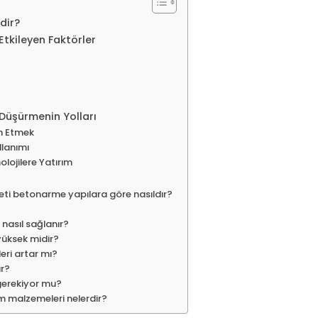
dir?
Etkileyen Faktörler
Düşürmenin Yolları
ih Etmek
llanımı
olojilere Yatırım
eti betonarme yapılara göre nasıldır?
 nasıl sağlanır?
yüksek midir?
eri artar mı?
ur?
 gerekiyor mu?
ım malzemeleri nelerdir?