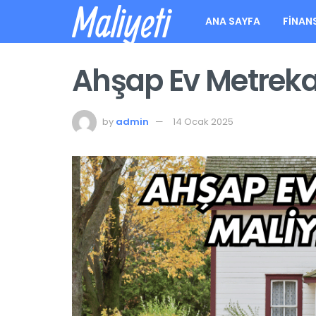
Maliyeti
ANA SAYFA
FINAN
Ahşap Ev Metreka
by
admin
14 Ocak 2025