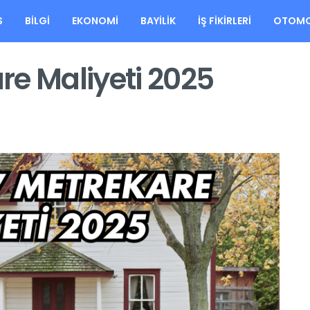
S
BILGI
EKONOMI
BAYILIK
İŞ FIKIRLERI
OTOMO
re Maliyeti 2025