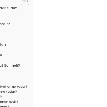
adar Oldu?
erdir?
ı
ları
rı
at Edilmeli?
iyatları ne kadar?
ı ne kadar?
ı?
zaman nedir?
ilmeli?