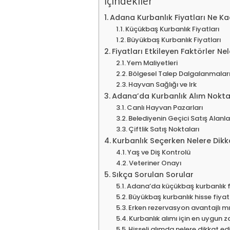
İçindekiler
Adana Kurbanlık Fiyatları Ne K
Küçükbaş Kurbanlık Fiyatları
Büyükbaş Kurbanlık Fiyatları
Fiyatları Etkileyen Faktörler Nel
Yem Maliyetleri
Bölgesel Talep Dalgalanmalar
Hayvan Sağlığı ve Irk
Adana’da Kurbanlık Alım Nokta
Canlı Hayvan Pazarları
Belediyenin Geçici Satış Alanla
Çiftlik Satış Noktaları
Kurbanlık Seçerken Nelere Dikk
Yaş ve Diş Kontrolü
Veteriner Onayı
Sıkça Sorulan Sorular
Adana’da küçükbaş kurbanlık f
Büyükbaş kurbanlık hisse fiyat
Erken rezervasyon avantajlı m
Kurbanlık alımı için en uygun 
Hisseli alımda nelere dikkat ed