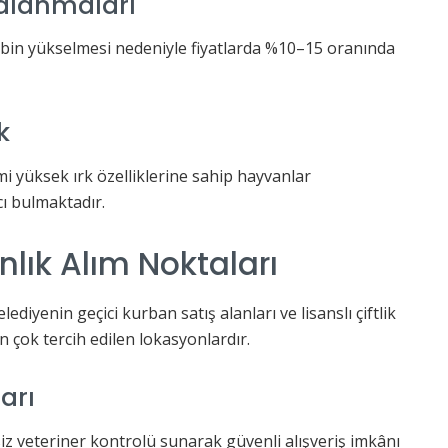
galanmaları
bin yükselmesi nedeniyle fiyatlarda %10–15 oranında
k
imi yüksek ırk özelliklerine sahip hayvanlar
cı bulmaktadır.
lık Alım Noktaları
ediyenin geçici kurban satış alanları ve lisanslı çiftlik
en çok tercih edilen lokasyonlardır.
arı
iz veteriner kontrolü sunarak güvenli alışveriş imkânı