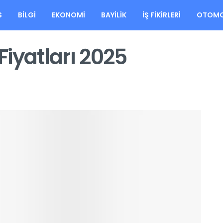
S
BILGI
EKONOMI
BAYILIK
İŞ FIKIRLERI
OTOMO
iyatları 2025