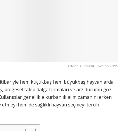
Adana Kurbanlık Fiyatları 2025
lı itibariyle hem küçükbaş hem büyükbaş hayvanlarda
ış, bölgesel talep dalgalanmaları ve arz durumu göz
ullanıcılar genellikle kurbanlık alım zamanını erken
e etmeyi hem de sağlıklı hayvan seçmeyi tercih